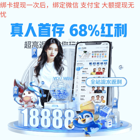
旺财28
关于旺财28
旺财28-科技赋能场景,让娱乐更有趣。 是众多国际品牌阀门、
仪表及相关流机械设备产品在中国的授权代理公司。主要品牌包括,
GF管路系统的PVDF现货，Agru管路系统的PVDF现货，PVDF特殊
尺寸定制，德国盖米阀门，东丽、海德能反渗透膜，桑德斯的换热
器，Plast-O-Matic塑料阀门，台湾协羽，台湾环琪等国际品牌产
品。业务范围涉及半导体、石油、化工、电力、汽车、航空航天、