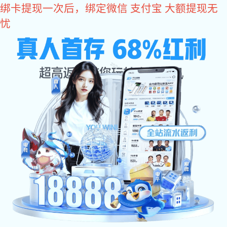
旺财28
关于旺财28
旺财28-科技赋能场景,让娱乐更有趣。 是众多国际品牌阀门、
仪表及相关流机械设备产品在中国的授权代理公司。主要品牌包括,
GF管路系统的PVDF现货，Agru管路系统的PVDF现货，PVDF特殊
尺寸定制，德国盖米阀门，东丽、海德能反渗透膜，桑德斯的换热
器，Plast-O-Matic塑料阀门，台湾协羽，台湾环琪等国际品牌产
品。业务范围涉及半导体、石油、化工、电力、汽车、航空航天、