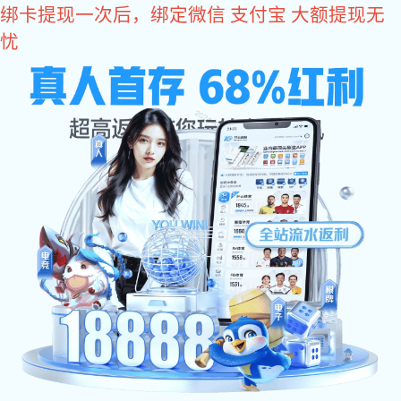
旺财28
关于旺财28
旺财28-科技赋能场景,让娱乐更有趣。 是众多国际品牌阀门、
仪表及相关流机械设备产品在中国的授权代理公司。主要品牌包括,
GF管路系统的PVDF现货，Agru管路系统的PVDF现货，PVDF特殊
尺寸定制，德国盖米阀门，东丽、海德能反渗透膜，桑德斯的换热
器，Plast-O-Matic塑料阀门，台湾协羽，台湾环琪等国际品牌产
品。业务范围涉及半导体、石油、化工、电力、汽车、航空航天、