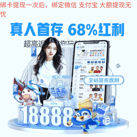
旺财28
关于旺财28
旺财28-科技赋能场景,让娱乐更有趣。 是众多国际品牌阀门、
仪表及相关流机械设备产品在中国的授权代理公司。主要品牌包括,
GF管路系统的PVDF现货，Agru管路系统的PVDF现货，PVDF特殊
尺寸定制，德国盖米阀门，东丽、海德能反渗透膜，桑德斯的换热
器，Plast-O-Matic塑料阀门，台湾协羽，台湾环琪等国际品牌产
品。业务范围涉及半导体、石油、化工、电力、汽车、航空航天、