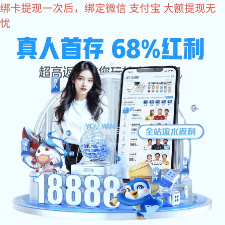
旺财28
关于旺财28
旺财28-科技赋能场景,让娱乐更有趣。 是众多国际品牌阀门、
仪表及相关流机械设备产品在中国的授权代理公司。主要品牌包括,
GF管路系统的PVDF现货，Agru管路系统的PVDF现货，PVDF特殊
尺寸定制，德国盖米阀门，东丽、海德能反渗透膜，桑德斯的换热
器，Plast-O-Matic塑料阀门，台湾协羽，台湾环琪等国际品牌产
品。业务范围涉及半导体、石油、化工、电力、汽车、航空航天、