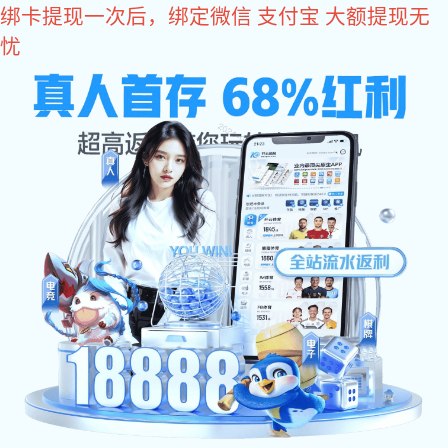
旺财28
关于旺财28
旺财28-科技赋能场景,让娱乐更有趣。 是众多国际品牌阀门、
仪表及相关流机械设备产品在中国的授权代理公司。主要品牌包括,
GF管路系统的PVDF现货，Agru管路系统的PVDF现货，PVDF特殊
尺寸定制，德国盖米阀门，东丽、海德能反渗透膜，桑德斯的换热
器，Plast-O-Matic塑料阀门，台湾协羽，台湾环琪等国际品牌产
品。业务范围涉及半导体、石油、化工、电力、汽车、航空航天、