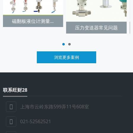
见问题
旺财28:反渗透膜性能受到...
反渗透膜使用寿命.
浏览更多案例
联系旺财28
上海市云岭东路599弄11号608室
021-52562521